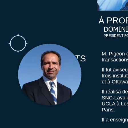
À PRO
DOMINI
PRÉSIDENT F
M. Pigeon e
CLIENTS
transaction
Il fut avise
trois insti
et à Ottawa
Il réalisa 
SNC-Lavalin
UCLA à Los
Paris.
Il a enseig